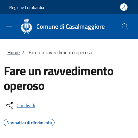
Salta al contenuto principale
Skip to footer content
Regione Lombardia
Comune di Casalmaggiore
Briciole di pane
Home
/
Fare un ravvedimento operoso
Fare un ravvedimento
operoso
Condividi
Normativa di riferimento