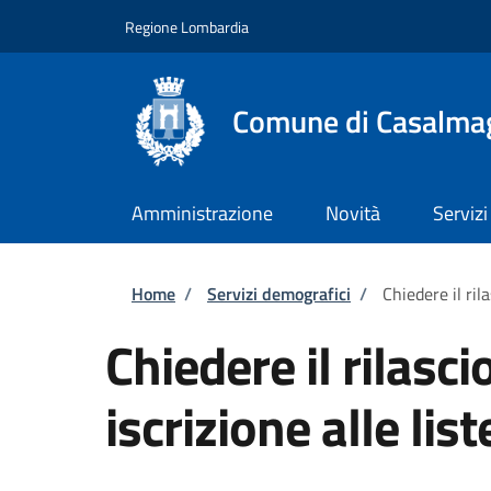
Salta al contenuto principale
Skip to footer content
Regione Lombardia
Comune di Casalma
Amministrazione
Novità
Servizi
Briciole di pane
Home
/
Servizi demografici
/
Chiedere il rila
Chiedere il rilascio
iscrizione alle list