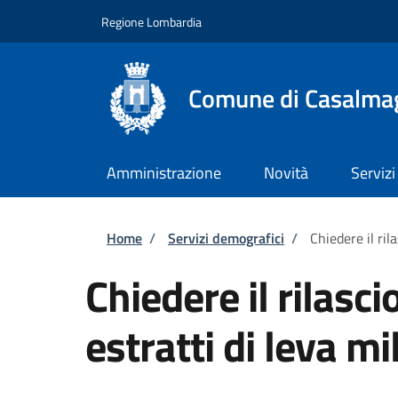
Salta al contenuto principale
Skip to footer content
Regione Lombardia
Comune di Casalma
Amministrazione
Novità
Servizi
Briciole di pane
Home
/
Servizi demografici
/
Chiedere il rila
Chiedere il rilascio
estratti di leva mi