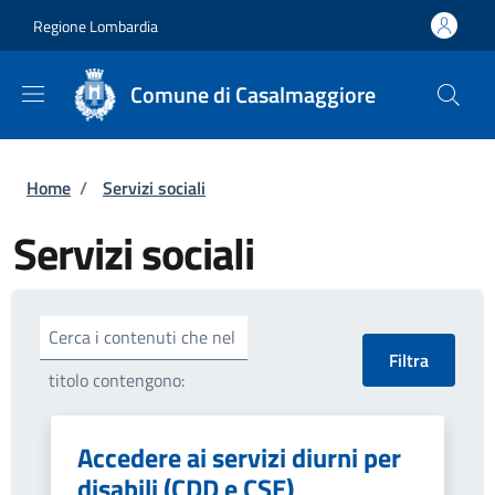
Salta al contenuto principale
Skip to footer content
Regione Lombardia
Comune di Casalmaggiore
Briciole di pane
Home
/
Servizi sociali
Servizi sociali
Cerca i contenuti che nel
titolo contengono:
Accedere ai servizi diurni per
disabili (CDD e CSE)