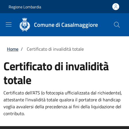
Salta al contenuto principale
Skip to footer content
Regione Lombardia
Comune di Casalmaggiore
Briciole di pane
Home
/
Certificato di invalidità totale
Certificato di invalidità
totale
Certificato dell'ATS (o fotocopia ufficializzata dal richiedente),
attestante l'invalidità totale qualora il portatore di handicap
voglia avvalersi della precedenza ai fini della liquidazione del
contributo.