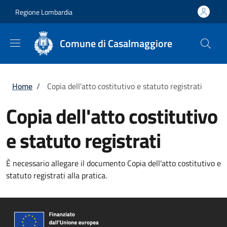
Salta al contenuto principale
Skip to footer content
Regione Lombardia
Comune di Casalmaggiore
Briciole di pane
Home
/
Copia dell'atto costitutivo e statuto registrati
Copia dell'atto costitutivo
e statuto registrati
È necessario allegare il documento Copia dell'atto costitutivo e
statuto registrati alla pratica.