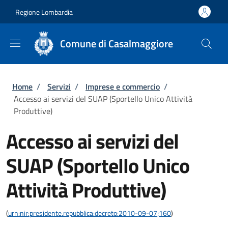
Salta al contenuto principale
Skip to footer content
Regione Lombardia
Comune di Casalmaggiore
Briciole di pane
Home
/
Servizi
/
Imprese e commercio
/
Accesso ai servizi del SUAP (Sportello Unico Attività
Produttive)
Accesso ai servizi del
SUAP (Sportello Unico
Attività Produttive)
(
urn:nir:presidente.repubblica:decreto:2010-09-07;160
)