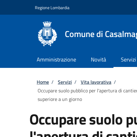
Salta al contenuto principale
Skip to footer content
Regione Lombardia
Comune di Casalma
Amministrazione
Novità
Servizi
Briciole di pane
Home
/
Servizi
/
Vita lavorativa
/
Occupare suolo pubblico per l'apertura di cantier
superiore a un giorno
Occupare suolo pu
l'apertura di cant