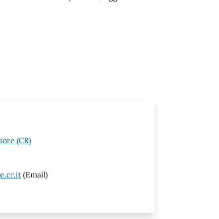
iore (CR)
.cr.it
(Email)