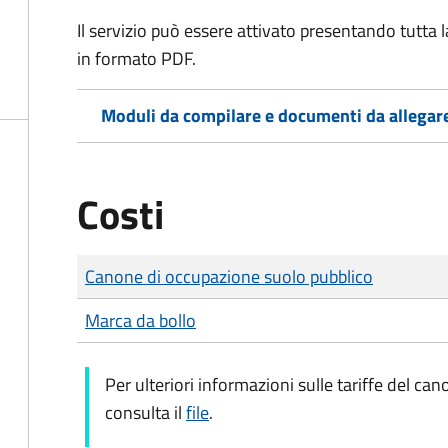
Il servizio può essere attivato presentando tutta
in formato PDF.
Moduli da compilare e documenti da allegar
Costi
Tipo di pagamento
Importo
Canone di occupazione suolo pubblico
Marca da bollo
Per ulteriori informazioni sulle tariffe del c
consulta il
file
.