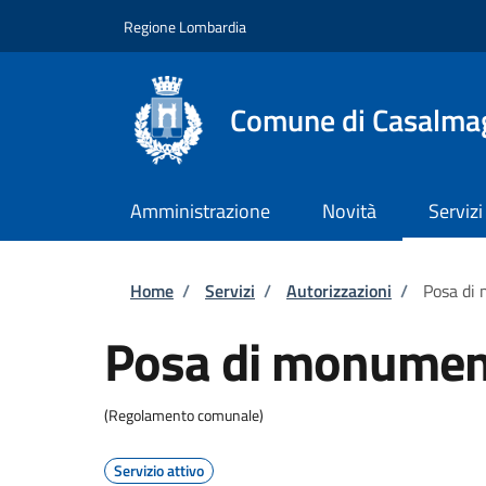
Salta al contenuto principale
Skip to footer content
Regione Lombardia
Comune di Casalma
Amministrazione
Novità
Servizi
Briciole di pane
Home
/
Servizi
/
Autorizzazioni
/
Posa di
Posa di monument
(Regolamento comunale)
Servizio attivo