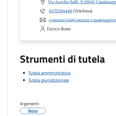
Via Aurelio Saffi, 9 26041 Casalmagg
0375284440
(Telefono)
commercio@comune.casalmaggiore
Enrico
Rossi
Strumenti di tutela
Tutela amministrativa
Tutela giurisdizionale
Argomenti:
Morte