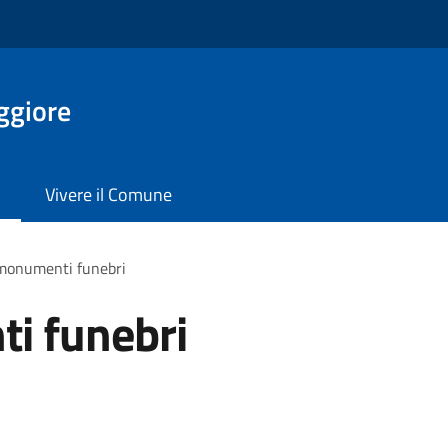
ggiore
Vivere il Comune
 monumenti funebri
i funebri