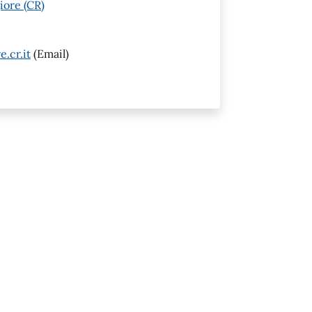
iore (CR)
.cr.it
(Email)