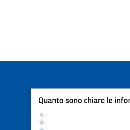
Quanto sono chiare le info
Valutazione
Valuta 5 stelle su 5
Valuta 4 stelle su 5
Valuta 3 stelle su 5