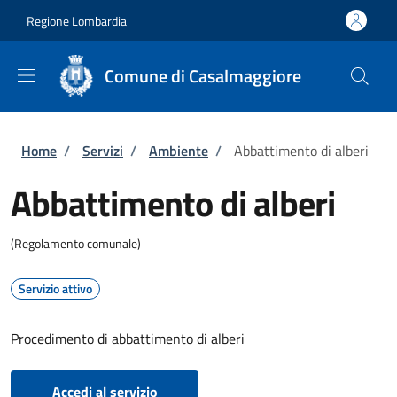
Salta al contenuto principale
Skip to footer content
Regione Lombardia
Comune di Casalmaggiore
Briciole di pane
Home
/
Servizi
/
Ambiente
/
Abbattimento di alberi
Abbattimento di alberi
(Regolamento comunale)
Servizio attivo
Procedimento di abbattimento di alberi
Accedi al servizio