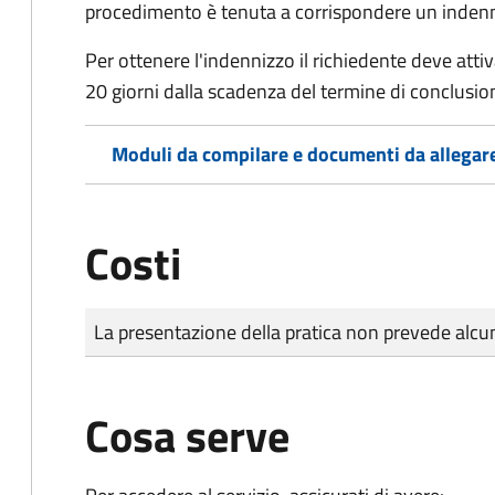
procedimento è tenuta a corrispondere un indenniz
Per ottenere l'indennizzo il richiedente deve attiva
20 giorni dalla scadenza del termine di conclusi
Moduli da compilare e documenti da allegar
Costi
Tipo di pagamento
Importo
La presentazione della pratica non prevede al
Cosa serve