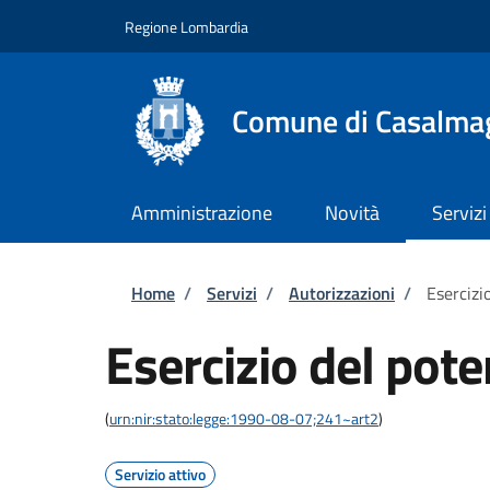
Salta al contenuto principale
Skip to footer content
Regione Lombardia
Comune di Casalma
Amministrazione
Novità
Servizi
Briciole di pane
Home
/
Servizi
/
Autorizzazioni
/
Esercizi
Esercizio del pote
(
urn:nir:stato:legge:1990-08-07;241~art2
)
Servizio attivo