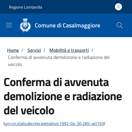
Salta al contenuto principale
Skip to footer content
Regione Lombardia
Comune di Casalmaggiore
Briciole di pane
Home
/
Servizi
/
Mobilità e trasporti
/
Conferma di avvenuta demolizione e radiazione del
veicolo
Conferma di avvenuta
demolizione e radiazione
del veicolo
(
urn:nir:stato:decreto.legislativo:1992-04-30;285~art193
)