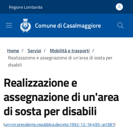
Salta al contenuto principale
Skip to footer content
Regione Lombardia
Comune di Casalmaggiore
Briciole di pane
Home
/
Servizi
/
Mobilità e trasporti
/
Realizzazione e assegnazione di un'area di sosta per
disabili
Realizzazione e
assegnazione di un'area
di sosta per disabili
(
urn:nir:presidente.repubblica:decreto:1992-12-16;495~art381
)