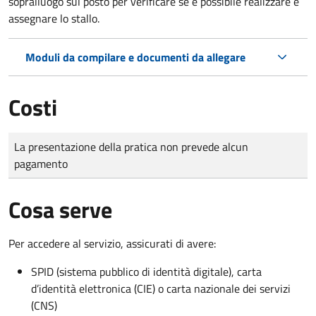
sopralluogo sul posto per verificare se è possibile realizzare e
assegnare lo stallo.
Moduli da compilare e documenti da allegare
Costi
Tipo di pagamento
Importo
La presentazione della pratica non prevede alcun
pagamento
Cosa serve
Per accedere al servizio, assicurati di avere:
SPID (sistema pubblico di identità digitale), carta
d’identità elettronica (CIE) o carta nazionale dei servizi
(CNS)