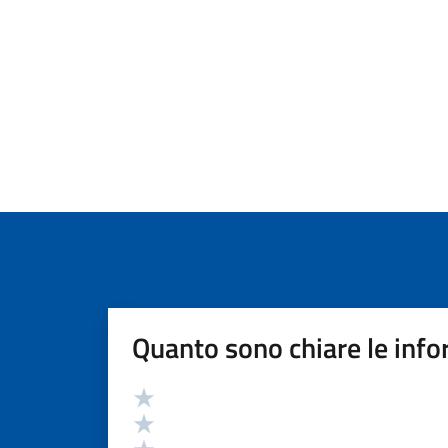
Quanto sono chiare le info
Valutazione
Valuta 5 stelle su 5
Valuta 4 stelle su 5
Valuta 3 stelle su 5