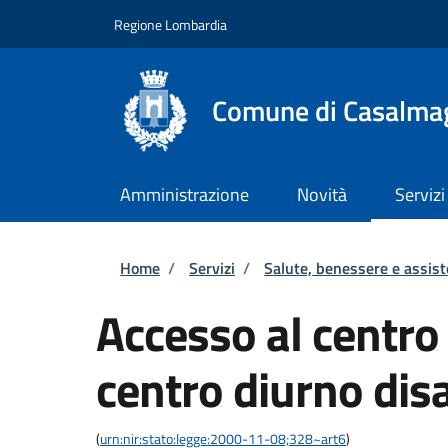
Salta al contenuto principale
Skip to footer content
Regione Lombardia
Comune di Casalma
Amministrazione
Novità
Servizi
Briciole di pane
Home
/
Servizi
/
Salute, benessere e assis
Accesso al centro 
centro diurno disa
(
urn:nir:stato:legge:2000-11-08;328~art6
)