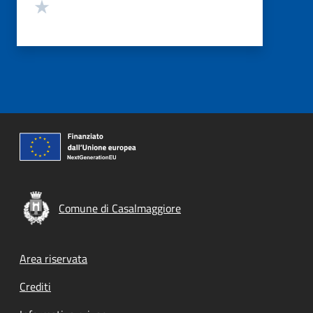
Valuta 1 stelle su 5
Comune di Casalmaggiore
Footer menu
Area riservata
Crediti