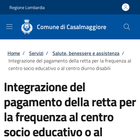
Salta al contenuto principale
Skip to footer content
Regione Lombardia
Comune di Casalmaggiore
Briciole di pane
Home
/
Servizi
/
Salute, benessere e assistenza
/
Integrazione del pagamento della retta per la frequenza al
centro socio educativo o al centro diurno disabili
Integrazione del
pagamento della retta per
la frequenza al centro
socio educativo o al