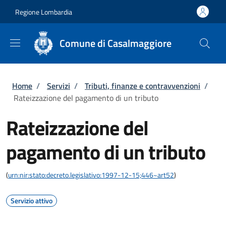
Salta al contenuto principale
Skip to footer content
Regione Lombardia
Comune di Casalmaggiore
Briciole di pane
Home
/
Servizi
/
Tributi, finanze e contravvenzioni
/
Rateizzazione del pagamento di un tributo
Rateizzazione del
pagamento di un tributo
(
urn:nir:stato:decreto.legislativo:1997-12-15;446~art52
)
Servizio attivo