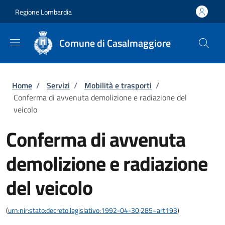
Salta al contenuto principale
Skip to footer content
Regione Lombardia
Comune di Casalmaggiore
Briciole di pane
Home
/
Servizi
/
Mobilità e trasporti
/
Conferma di avvenuta demolizione e radiazione del
veicolo
Conferma di avvenuta
demolizione e radiazione
del veicolo
(
urn:nir:stato:decreto.legislativo:1992-04-30;285~art193
)