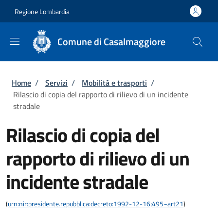
Salta al contenuto principale
Skip to footer content
Regione Lombardia
Comune di Casalmaggiore
Briciole di pane
Home
/
Servizi
/
Mobilità e trasporti
/
Rilascio di copia del rapporto di rilievo di un incidente
stradale
Rilascio di copia del
rapporto di rilievo di un
incidente stradale
(
urn:nir:presidente.repubblica:decreto:1992-12-16;495~art21
)