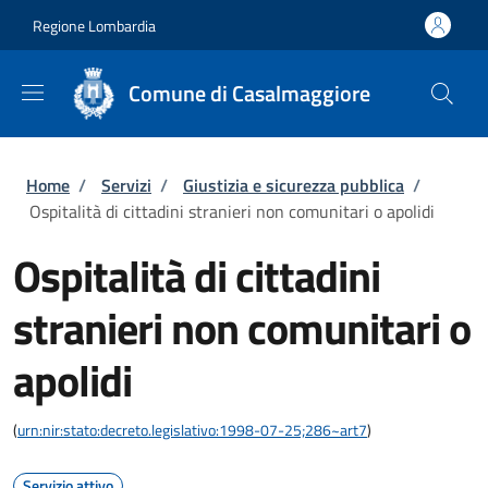
Salta al contenuto principale
Skip to footer content
Regione Lombardia
Comune di Casalmaggiore
Briciole di pane
Home
/
Servizi
/
Giustizia e sicurezza pubblica
/
Ospitalità di cittadini stranieri non comunitari o apolidi
Ospitalità di cittadini
stranieri non comunitari o
apolidi
(
urn:nir:stato:decreto.legislativo:1998-07-25;286~art7
)
Servizio attivo