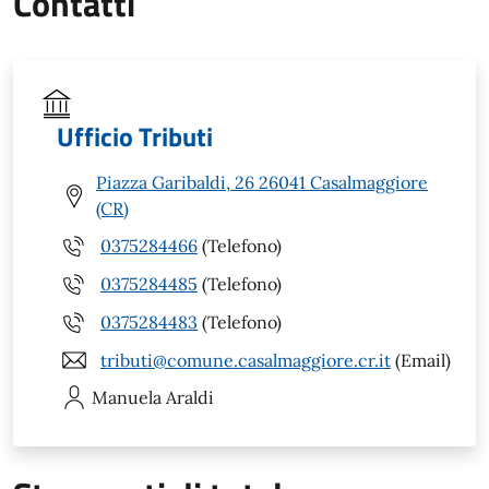
Contatti
Ufficio Tributi
Piazza Garibaldi, 26 26041 Casalmaggiore
(CR)
0375284466
(Telefono)
0375284485
(Telefono)
0375284483
(Telefono)
tributi@comune.casalmaggiore.cr.it
(Email)
Manuela
Araldi