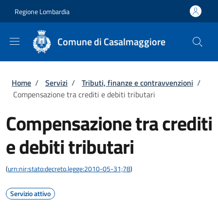
Salta al contenuto principale
Skip to footer content
Regione Lombardia
Comune di Casalmaggiore
Briciole di pane
Home
/
Servizi
/
Tributi, finanze e contravvenzioni
/
Compensazione tra crediti e debiti tributari
Compensazione tra crediti
e debiti tributari
(
urn:nir:stato:decreto.legge:2010-05-31;78
)
Servizio attivo