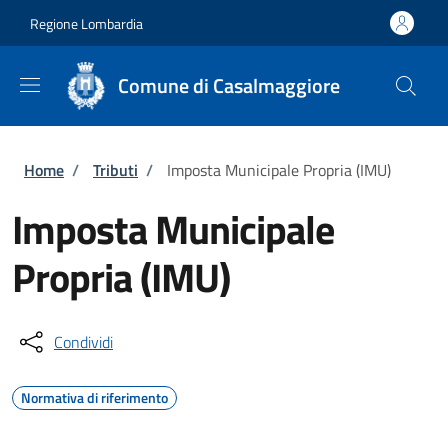
Salta al contenuto principale
Skip to footer content
Regione Lombardia
Comune di Casalmaggiore
Briciole di pane
Home
/
Tributi
/
Imposta Municipale Propria (IMU)
Imposta Municipale
Propria (IMU)
Condividi
Normativa di riferimento