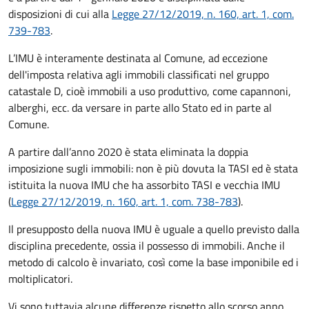
disposizioni di cui alla
Legge 27/12/2019, n. 160, art. 1, com.
739-783
.
L’IMU è interamente destinata al Comune, ad eccezione
dell'imposta relativa agli immobili classificati nel gruppo
catastale D, cioè immobili a uso produttivo, come capannoni,
alberghi, ecc. da versare in parte allo Stato ed in parte al
Comune.
A partire dall’anno 2020 è stata eliminata la doppia
imposizione sugli immobili: non è più dovuta la TASI ed è stata
istituita la nuova IMU che ha assorbito TASI e vecchia IMU
(
Legge 27/12/2019, n. 160, art. 1, com. 738-783
).
Il presupposto della nuova IMU è uguale a quello previsto dalla
disciplina precedente, ossia il possesso di immobili. Anche il
metodo di calcolo è invariato, così come la base imponibile ed i
moltiplicatori.
Vi sono tuttavia alcune differenze rispetto allo scorso anno,